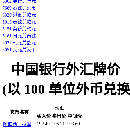
5362 英镑兑韩元
7689 泰铢兑港币
6320 港币兑欧元
5013 泰铢兑欧元
5151 英镑兑韩元
5181 日元兑泰铢
3937 韩元兑欧元
3051 美元兑港币
中国银行外汇牌价
(以 100 单位外币兑换人民
现汇
货币名称
买入价
卖出价
中间价
192.49
195.21
193.69
阿联酋迪拉姆