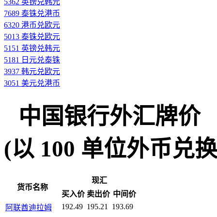
5362 英镑兑韩元
7689 泰铢兑港币
6320 港币兑欧元
5013 泰铢兑欧元
5151 英镑兑韩元
5181 日元兑泰铢
3937 韩元兑欧元
3051 美元兑港币
中国银行外汇牌价
(以 100 单位外币兑换人民
现汇
货币名称
买入价
卖出价
中间价
192.49
195.21
193.69
阿联酋迪拉姆