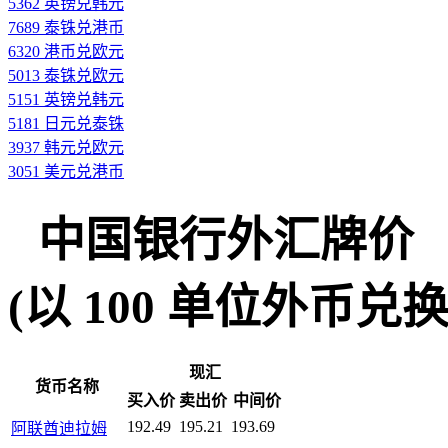
5362 英镑兑韩元
7689 泰铢兑港币
6320 港币兑欧元
5013 泰铢兑欧元
5151 英镑兑韩元
5181 日元兑泰铢
3937 韩元兑欧元
3051 美元兑港币
中国银行外汇牌价
(以 100 单位外币兑换人民
现汇
货币名称
买入价
卖出价
中间价
192.49
195.21
193.69
阿联酋迪拉姆