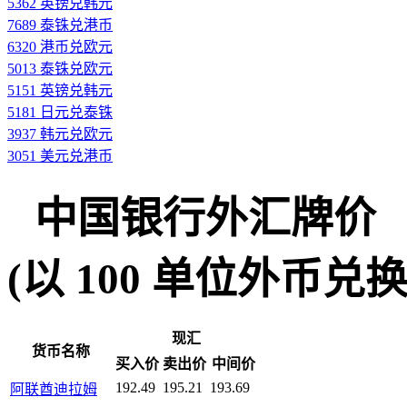
5362 英镑兑韩元
7689 泰铢兑港币
6320 港币兑欧元
5013 泰铢兑欧元
5151 英镑兑韩元
5181 日元兑泰铢
3937 韩元兑欧元
3051 美元兑港币
中国银行外汇牌价
(以 100 单位外币兑换人民
现汇
货币名称
买入价
卖出价
中间价
192.49
195.21
193.69
阿联酋迪拉姆