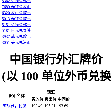
5362 英镑兑韩元
7689 泰铢兑港币
6320 港币兑欧元
5013 泰铢兑欧元
5151 英镑兑韩元
5181 日元兑泰铢
3937 韩元兑欧元
3051 美元兑港币
中国银行外汇牌价
(以 100 单位外币兑换人民
现汇
货币名称
买入价
卖出价
中间价
192.49
195.21
193.69
阿联酋迪拉姆