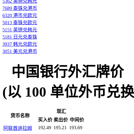
5362 英镑兑韩元
7689 泰铢兑港币
6320 港币兑欧元
5013 泰铢兑欧元
5151 英镑兑韩元
5181 日元兑泰铢
3937 韩元兑欧元
3051 美元兑港币
中国银行外汇牌价
(以 100 单位外币兑换人民
现汇
货币名称
买入价
卖出价
中间价
192.49
195.21
193.69
阿联酋迪拉姆